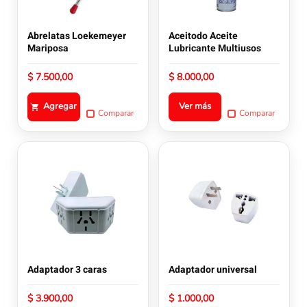
opciones
se
pueden
Abrelatas Loekemeyer
Aceitodo Aceite
elegir
Mariposa
Lubricante Multiusos
en
la
$
7.500,00
$
8.000,00
página
de
Agregar
Ver más
Comparar
Comparar
producto
Adaptador 3 caras
Adaptador universal
$
3.900,00
$
1.000,00