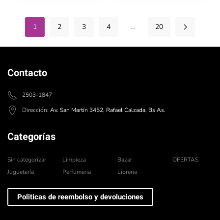
1
2
3
4
…
20
Contacto
2503-1847
Dirección:
Av. San Martín 3452, Rafael Calzada, Bs As.
Categorías
Sin categorizar
Limpieza
Bazar
OFERTAS
Juguetería
Perfumeria
Libreria
Politicas de reembolso y devoluciones