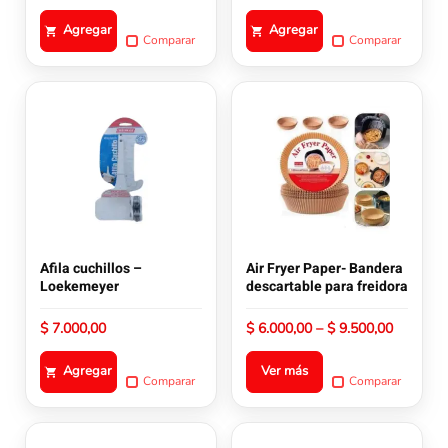
Agregar
Agregar
Comparar
Comparar
Este
producto
tiene
múltiples
variantes.
Las
opciones
se
pueden
Afila cuchillos –
Air Fryer Paper- Bandera
elegir
Loekemeyer
descartable para freidora
en
la
Rango
$
7.000,00
$
6.000,00
–
$
9.500,00
de
página
precios:
de
Agregar
Ver más
desde
Comparar
Comparar
producto
$ 6.000,
hasta
$ 9.500,