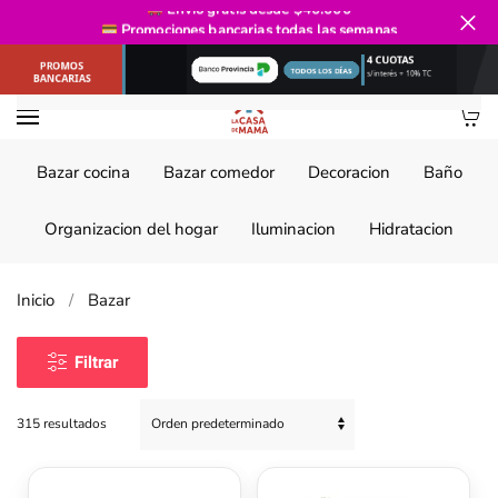
Envío gratis
desde $40.000
Promociones bancarias
todas las semanas
Ir al contenido principal
Bazar cocina
Bazar comedor
Decoracion
Baño
Organizacion del hogar
Iluminacion
Hidratacion
Inicio
Bazar
Filtrar
315 resultados