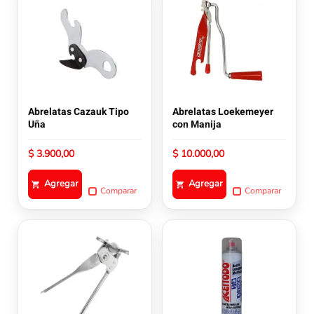
Abrelatas Cazauk Tipo
Abrelatas Loekemeyer
Uña
con Manija
$
3.900,00
$
10.000,00
Agregar
Agregar
Comparar
Comparar
Este
producto
tiene
múltiples
variantes.
Las