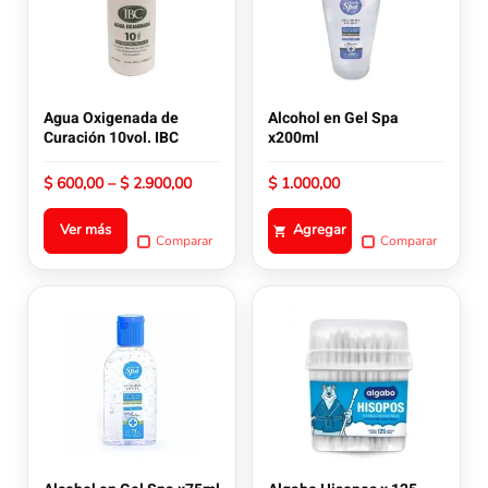
variantes.
Las
opciones
se
pueden
Agua Oxigenada de
Alcohol en Gel Spa
elegir
Curación 10vol. IBC
x200ml
en
la
Rango
$
600,00
–
$
2.900,00
$
1.000,00
de
página
precios:
de
Ver más
Agregar
desde
Comparar
Comparar
producto
$ 600,00
hasta
$ 2.900,00