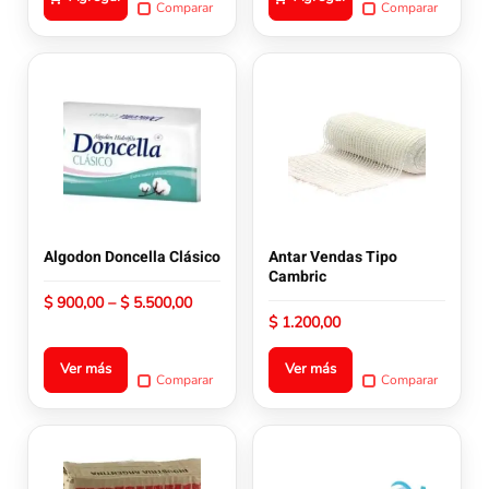
Comparar
Comparar
Este
Este
producto
producto
tiene
tiene
múltiples
múltiples
variantes.
variantes.
Las
Las
opciones
opciones
se
se
pueden
pueden
Algodon Doncella Clásico
Antar Vendas Tipo
elegir
elegir
Cambric
en
en
Rango
$
900,00
–
$
5.500,00
la
la
de
$
1.200,00
precios:
página
página
desde
de
de
Ver más
Ver más
$ 900,00
Comparar
Comparar
producto
producto
hasta
$ 5.500,00