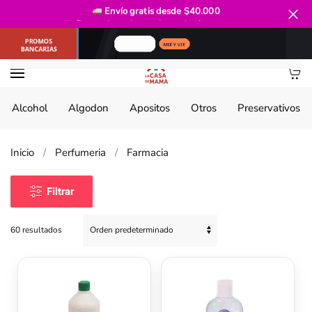
Envío gratis
desde $40.000
Promociones bancarias
todas las semanas
Ir al contenido principal
Alcohol
Algodon
Apositos
Otros
Preservativos
Inicio
Perfumeria
Farmacia
Filtrar
60 resultados
Este
producto
tiene
múltiples