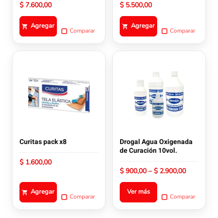
$
7.600,00
$
5.500,00
Agregar
Agregar
Comparar
Comparar
Este
producto
tiene
múltiples
variantes.
Las
opciones
se
pueden
Curitas pack x8
Drogal Agua Oxigenada
elegir
de Curación 10vol.
en
$
1.600,00
la
Rango
$
900,00
–
$
2.900,00
de
página
precios:
de
Agregar
Ver más
desde
Comparar
Comparar
producto
$ 900,00
hasta
$ 2.900,00