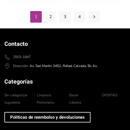
1
2
3
4
Contacto
2503-1847
Dirección:
Av. San Martín 3452, Rafael Calzada, Bs As.
Categorías
Sin categorizar
Limpieza
Bazar
OFERTAS
Juguetería
Perfumeria
Libreria
Politicas de reembolso y devoluciones