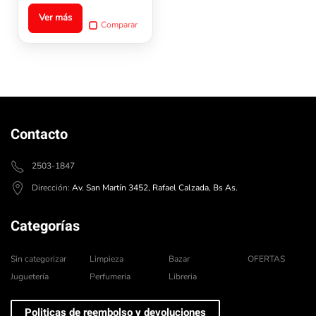
página
Ver más
Comparar
de
producto
Contacto
2503-1847
Dirección:
Av. San Martín 3452, Rafael Calzada, Bs As.
Categorías
Sin categorizar
Limpieza
Bazar
OFERTAS
Juguetería
Perfumeria
Libreria
Politicas de reembolso y devoluciones