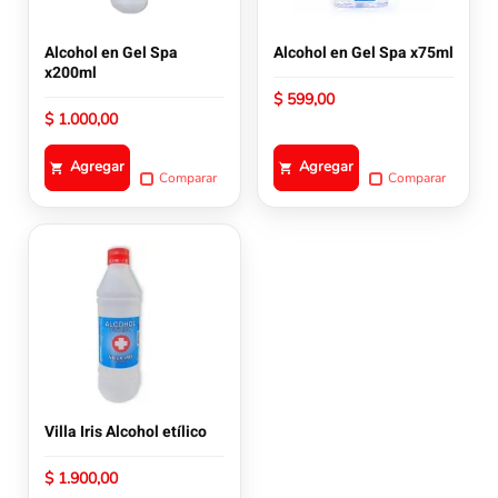
Alcohol en Gel Spa
Alcohol en Gel Spa x75ml
x200ml
$
599,00
$
1.000,00
Agregar
Agregar
Comparar
Comparar
Este
producto
tiene
múltiples
variantes.
Las
opciones
se
pueden
Villa Iris Alcohol etílico
elegir
en
$
1.900,00
la