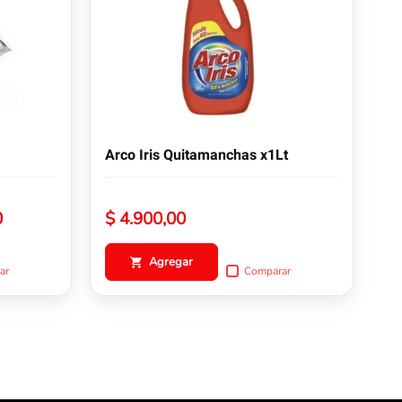
Arco Iris Quitamanchas x1Lt
Rango
0
$
4.900,00
de
precios:
Agregar
ar
Comparar
desde
$ 1.800,00
hasta
$ 1.900,00