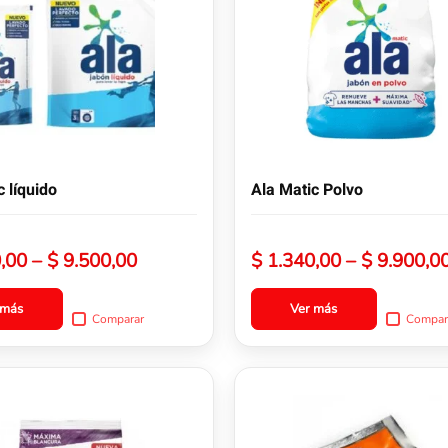
múltiples
variantes.
Las
opciones
se
pueden
elegir
en
la
c líquido
Ala Matic Polvo
página
de
producto
Rango
,00
–
$
9.500,00
$
1.340,00
–
$
9.900,0
de
precios:
 más
Ver más
Comparar
Compar
desde
$ 2.900,00
hasta
Este
$ 9.500,00
producto
tiene
múltiples