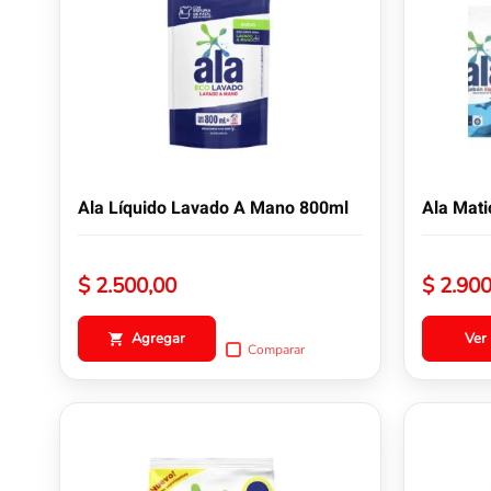
múltiples
variantes.
Las
opciones
se
pueden
elegir
en
la
Ala Líquido Lavado A Mano 800ml
Ala Mati
página
de
producto
$
2.500,00
$
2.900
Agregar
Ver
Comparar
Este
Este
producto
producto
tiene
tiene
múltiples
múltiples