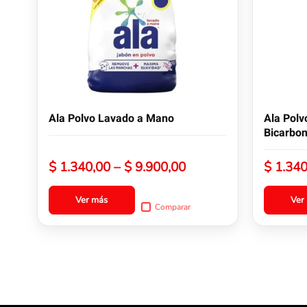
variantes.
variantes.
Las
Las
opciones
opciones
se
se
pueden
pueden
elegir
elegir
en
en
la
la
Ala Polvo Lavado a Mano
Ala Pol
página
página
Bicarbo
de
de
producto
producto
Rango
$
1.340,00
–
$
9.900,00
$
1.340
de
precios:
Ver más
Ver
Comparar
desde
$ 1.340,00
hasta
$ 9.900,00