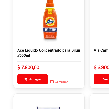
tiene
múltiples
variantes.
Las
opciones
se
pueden
elegir
en
la
Ace Líquido Concentrado para Diluir
Ala Came
página
x500ml
de
producto
$
7.900,00
$
3.900
Agregar
Ver
Comparar
Este
producto
tiene