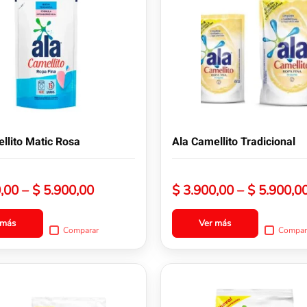
tiene
múltiples
variantes.
Las
opciones
se
pueden
elegir
en
la
llito Matic Rosa
Ala Camellito Tradicional
página
de
producto
Rango
,00
–
$
5.900,00
$
3.900,00
–
$
5.900,0
de
precios:
 más
Ver más
Comparar
Compar
desde
$ 3.900,00
hasta
Este
$ 5.900,00
producto
tiene