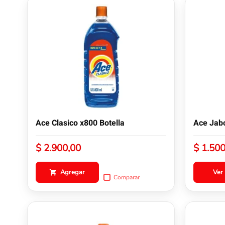
Este
producto
tiene
múltiples
variantes.
Las
opciones
se
pueden
elegir
en
la
Ace Clasico x800 Botella
Ace Jab
página
de
$
2.900,00
$
1.500
producto
Agregar
Ver
Comparar
Este
producto