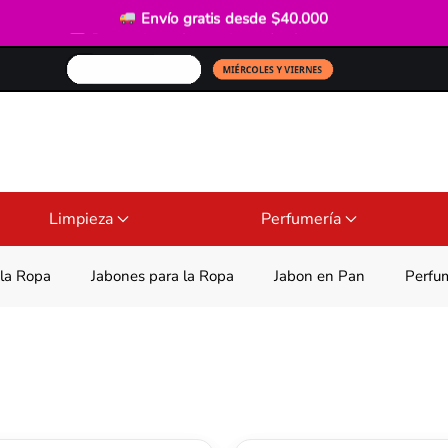
Envío gratis
desde $40.000
Promociones bancarias
todas las semanas
Limpieza
Perfumería
 la Ropa
Jabones para la Ropa
Jabon en Pan
Perfu