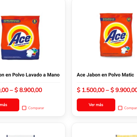
Este
producto
tiene
múltiples
variantes.
Las
opciones
se
pueden
elegir
en
la
on en Polvo Lavado a Mano
Ace Jabon en Polvo Matic
página
de
Rango
,00
–
$
8.900,00
$
1.500,00
–
$
9.900,0
producto
de
precios:
 más
Ver más
Comparar
Compar
desde
$ 1.500,00
hasta
Este
$ 8.900,00
producto