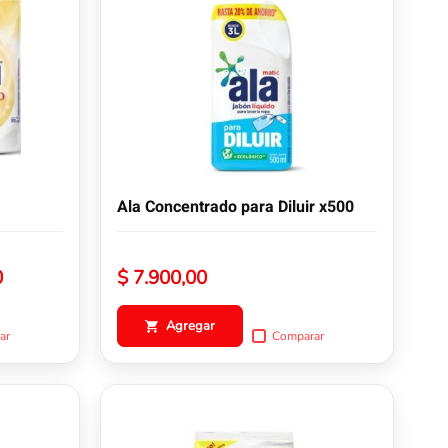
Ala Concentrado para Diluir x500
Rango
0
$
7.900,00
de
precios:
Agregar
ar
Comparar
desde
$ 3.900,00
hasta
Este
$ 5.900,00
producto
tiene