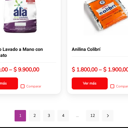
variantes.
Las
opciones
se
pueden
elegir
en
la
vo Lavado a Mano con
Anilina Colibrí
página
nato
de
producto
Rango
,00
–
$
9.900,00
$
1.800,00
–
$
1.900,0
de
precios:
 más
Ver más
Comparar
Compar
desde
$ 1.340,00
hasta
$ 9.900,00
1
2
3
4
…
12