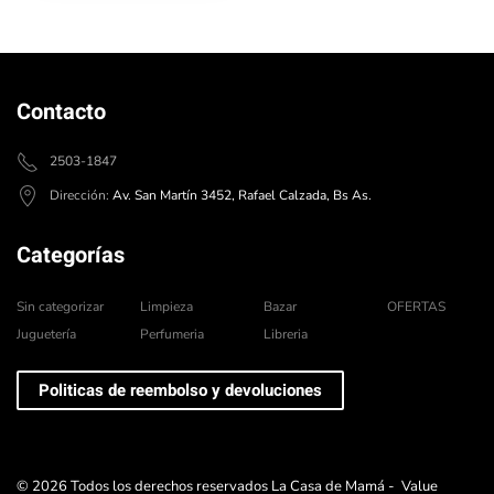
Contacto
2503-1847
Dirección:
Av. San Martín 3452, Rafael Calzada, Bs As.
Categorías
Sin categorizar
Limpieza
Bazar
OFERTAS
Juguetería
Perfumeria
Libreria
Politicas de reembolso y devoluciones
©
2026
Todos los derechos reservados La Casa de Mamá -
Value