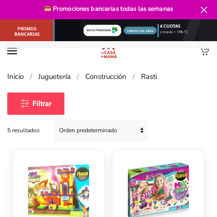
Promociones bancarias
todas las semanas
Ir al contenido principal
Inicio
Juguetería
Construcción
Rasti
Filtrar
5 resultados