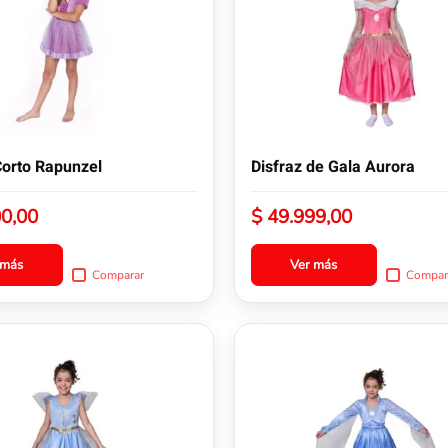
variantes.
Las
opciones
se
pueden
elegir
en
la
Corto Rapunzel
Disfraz de Gala Aurora
página
de
0,00
$
49.999,00
producto
 más
Ver más
Comparar
Compar
Este
producto
tiene
múltiples
variantes.
Las