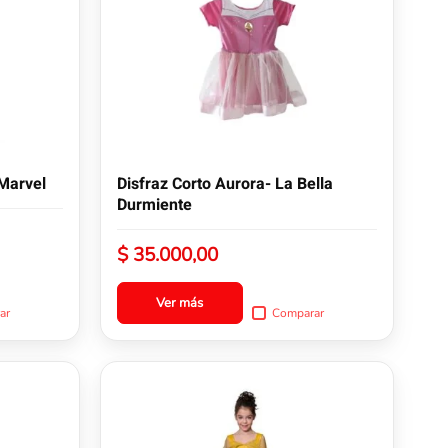
múltiples
variantes.
Las
opciones
se
pueden
elegir
en
la
 Marvel
Disfraz Corto Aurora- La Bella
página
Durmiente
de
producto
$
35.000,00
Ver más
ar
Comparar
Este
producto
tiene
múltiples