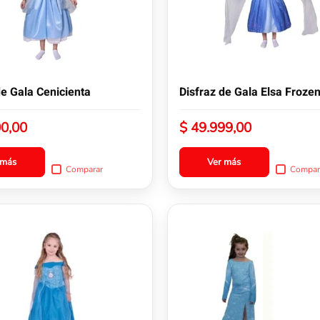
opciones
se
pueden
elegir
en
la
de Gala Cenicienta
Disfraz de Gala Elsa Froze
página
de
0,00
$
49.999,00
producto
 más
Ver más
Comparar
Compar
Este
producto
tiene
múltiples
variantes.
Las
opciones
se