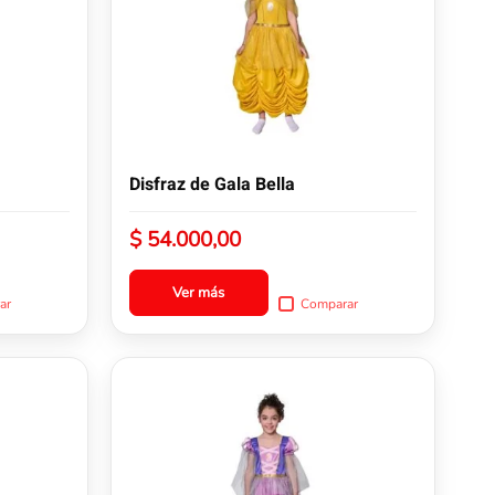
variantes.
Las
opciones
se
pueden
elegir
en
la
Disfraz de Gala Bella
página
de
$
54.000,00
producto
Ver más
ar
Comparar
Este
producto
tiene
múltiples
variantes.
Las