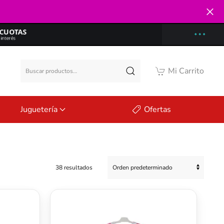
Buscar
Mi Carrito
por:
Juguetería
Ofertas
38 resultados
Este
producto
tiene