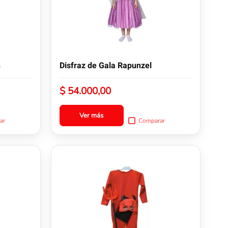
opciones
se
pueden
elegir
en
la
n
Disfraz de Gala Rapunzel
página
de
$
54.000,00
producto
Ver más
ar
Comparar
Este
producto
tiene
múltiples
variantes.
Las
opciones
se