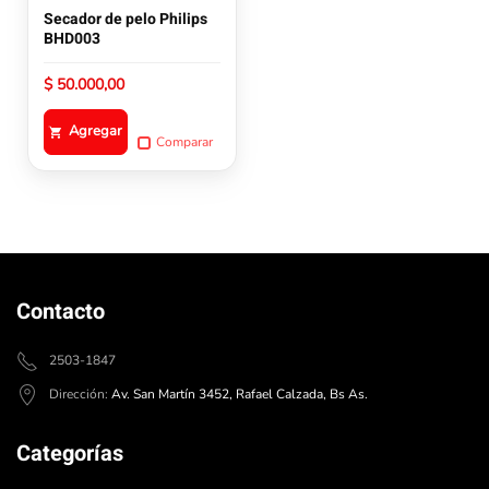
Secador de pelo Philips
BHD003
$
50.000,00
Agregar
Comparar
Contacto
2503-1847
Dirección:
Av. San Martín 3452, Rafael Calzada, Bs As.
Categorías