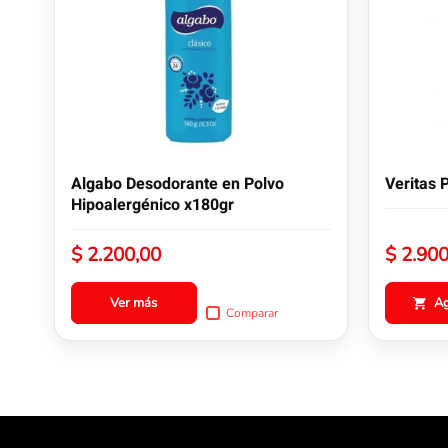
múltiples
variantes.
Las
opciones
se
pueden
elegir
en
la
Algabo Desodorante en Polvo
Veritas 
página
Hipoalergénico x180gr
de
producto
$
2.200,00
$
2.900
Ver más
A
Comparar