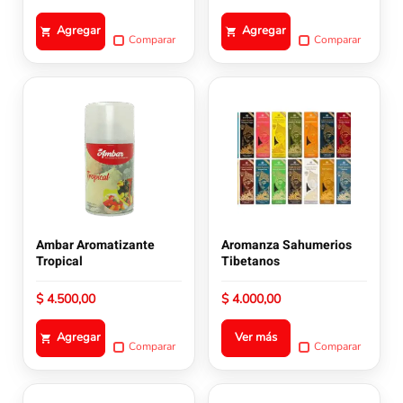
Agregar
Agregar
Comparar
Comparar
Este
producto
tiene
múltiples
variantes.
Las
opciones
se
pueden
Ambar Aromatizante
Aromanza Sahumerios
elegir
Tropical
Tibetanos
en
la
$
4.500,00
$
4.000,00
página
de
Agregar
Ver más
Comparar
Comparar
producto
Este
Este