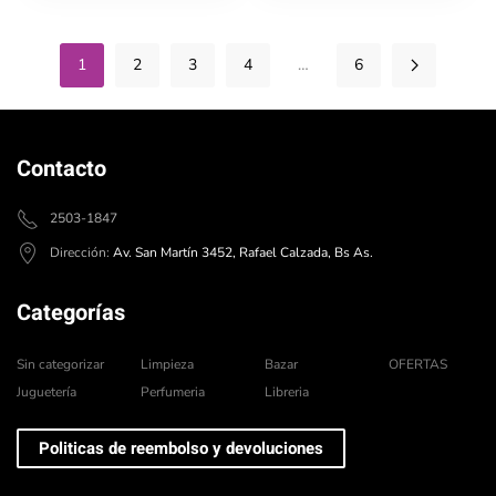
1
2
3
4
…
6
Contacto
2503-1847
Dirección:
Av. San Martín 3452, Rafael Calzada, Bs As.
Categorías
Sin categorizar
Limpieza
Bazar
OFERTAS
Juguetería
Perfumeria
Libreria
Politicas de reembolso y devoluciones