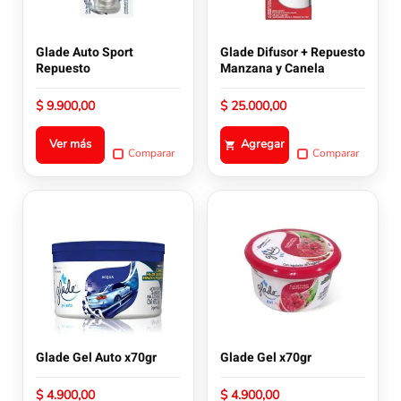
opciones
se
pueden
Glade Auto Sport
Glade Difusor + Repuesto
elegir
Repuesto
Manzana y Canela
en
la
$
9.900,00
$
25.000,00
página
de
Ver más
Agregar
Comparar
Comparar
producto
Este
Este
producto
producto
tiene
tiene
múltiples
múltiples
variantes.
variantes.
Las
Las
opciones
opciones
se
se
pueden
pueden
Glade Gel Auto x70gr
Glade Gel x70gr
elegir
elegir
en
en
$
4.900,00
$
4.900,00