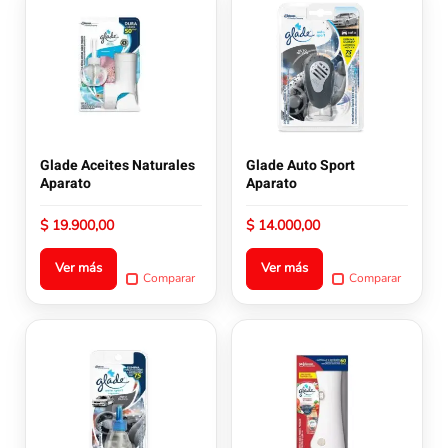
producto
producto
tiene
tiene
múltiples
múltiples
variantes.
variantes.
Las
Las
opciones
opciones
se
se
pueden
pueden
Glade Aceites Naturales
Glade Auto Sport
elegir
elegir
Aparato
Aparato
en
en
la
la
$
19.900,00
$
14.000,00
página
página
de
de
Ver más
Ver más
Comparar
Comparar
producto
producto
Este
producto
tiene
múltiples
variantes.
Las