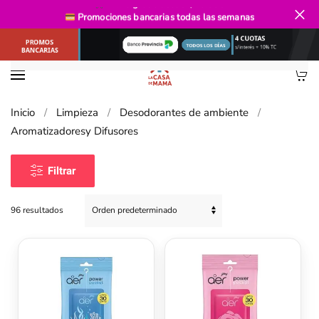
Envío gratis
desde $40.000
Promociones bancarias
todas las semanas
Ir al contenido principal
Inicio
Limpieza
Desodorantes de ambiente
Aromatizadoresy Difusores
Filtrar
96 resultados