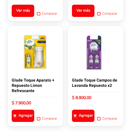
la
la
página
página
Ver más
Ver más
Comparar
Comparar
de
de
producto
producto
Glade Toque Aparato +
Glade Toque Campos de
Repuesto Limon
Lavanda Repuesto x2
Refrescante
$
8.900,00
$
7.900,00
Agregar
Agregar
Comparar
Comparar