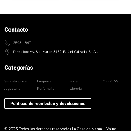
Contacto
2503-1847
Dirección:
Av. San Martín 3452, Rafael Calzada, Bs As.
Categorías
Sin categorizar
Limpieza
Bazar
OFERTAS
Juguetería
Perfumeria
Libreria
Politicas de reembolso y devoluciones
©
2026
Todos los derechos reservados La Casa de Mamá -
Value