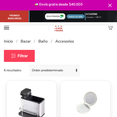
Envío gratis
desde $40.000
Promociones bancarias
todas las semanas
Ir al contenido principal
Inicio
Bazar
Baño
Accesorios
Filtrar
6 resultados