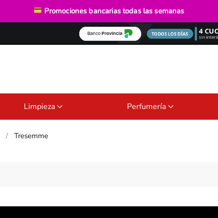
Envío gratis
desde $40.000
Promociones bancarias
todas las semanas
Limpieza
Perfumería
Tresemme