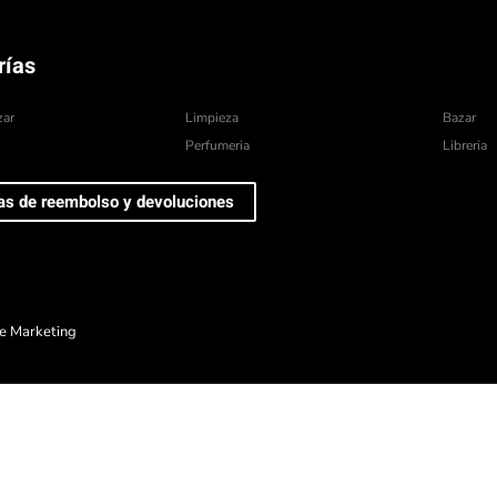
rías
zar
Limpieza
Bazar
Perfumeria
Libreria
cas de reembolso y devoluciones
e Marketing