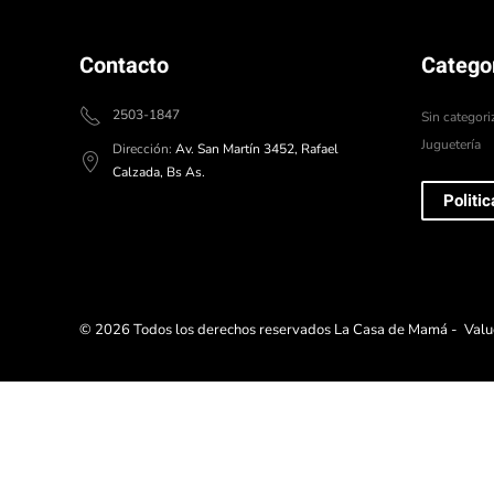
Contacto
Catego
2503-1847
Sin categori
Juguetería
Dirección:
Av. San Martín 3452, Rafael
Calzada, Bs As.
Politi
©
2026
Todos los derechos reservados La Casa de Mamá -
Valu