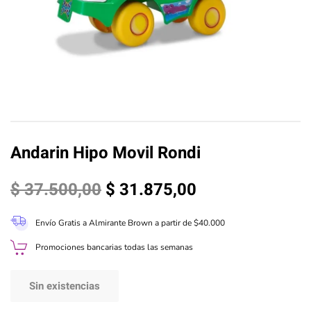
Andarin Hipo Movil Rondi
El
El
$
37.500,00
$
31.875,00
precio
precio
Envío Gratis a Almirante Brown a partir de $40.000
original
actual
Promociones bancarias todas las semanas
era:
es:
$ 37.500,00.
$ 31.875,00.
Sin existencias