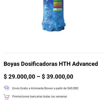
Boyas Dosificadoras HTH Advanced
Rango
$
29.000,00
–
$
39.000,00
de
Envío Gratis a Almirante Brown a partir de $40.000
precios:
Promociones bancarias todas las semanas
desde