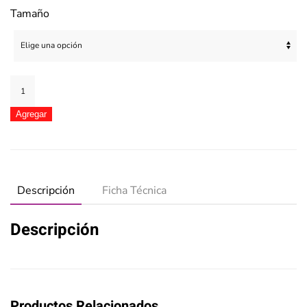
$ 29.000,00
Tamaño
hasta
$ 39.000,00
Boyas
Dosificadoras
HTH
Agregar
Advanced
cantidad
Descripción
Ficha Técnica
Descripción
Productos Relacionados