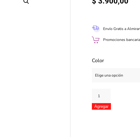
$
3.900,00
Envío Gratis a Almira
Promociones bancaria
Color
Esmalte
Idi
Hipoalergénico
Agregar
cantidad