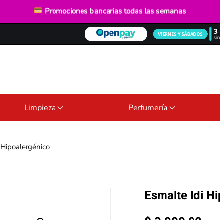
Envío gratis
desde $40.000
Promociones bancarias
todas las semanas
Limpieza
Perfumería
 Hipoalergénico
Esmalte Idi H