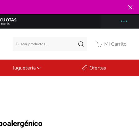
Buscar
Mi Carrito
por:
Juguetería
Ofertas
ipoalergénico