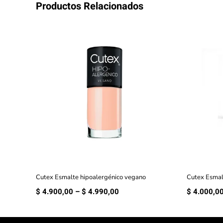
Productos Relacionados
Cutex Esmalte hipoalergénico vegano
Cutex Esmal
Rango
$
4.900,00
–
$
4.990,00
$
4.000,0
de
precios:
desde