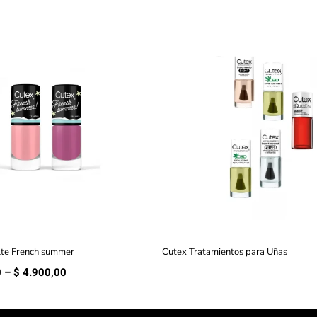
te French summer
Cutex Tratamientos para Uñas
Rango
0
–
$
4.900,00
de
precios:
desde