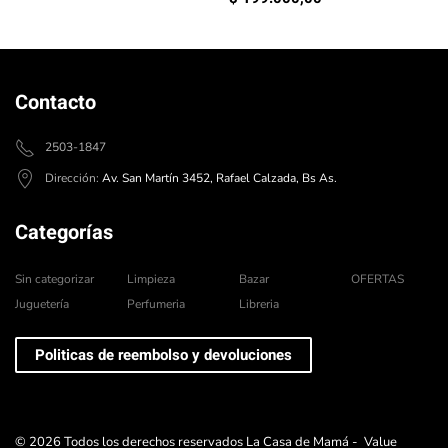
Contacto
2503-1847
Dirección:
Av. San Martín 3452, Rafael Calzada, Bs As.
Categorías
Sin categorizar
Limpieza
Bazar
OFERTAS
Juguetería
Perfumeria
Libreria
Politicas de reembolso y devoluciones
©
2026
Todos los derechos reservados La Casa de Mamá -
Value