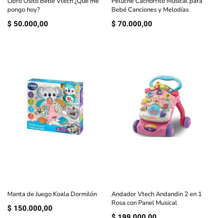
Libro Osito Bebé Vtech ¿Que me
Peluche Cachorrito Musical para
pongo hoy?
Bebé Canciones y Melodías
$
50.000,00
$
70.000,00
Manta de Juego Koala Dormilón
Andador Vtech Andandin 2 en 1
Rosa con Panel Musical
$
150.000,00
$
199.000,00