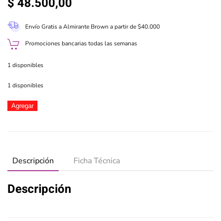
$
48.500,00
Envío Gratis a Almirante Brown a partir de $40.000
Promociones bancarias todas las semanas
1 disponibles
1 disponibles
Pamper
Agregar
Pet
Capibara
Con
Mochila
y
Descripción
Ficha Técnica
Accesorios
de
Descripción
Veterinaria
cantidad