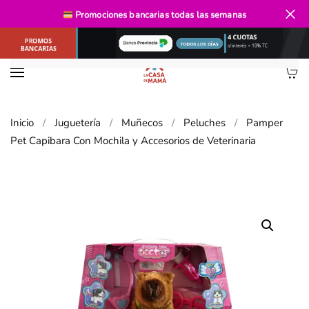
Envío gratis
desde $40.000
Promociones bancarias
todas las semanas
Ir al contenido principal
Inicio
Juguetería
Muñecos
Peluches
Pamper
Pet Capibara Con Mochila y Accesorios de Veterinaria