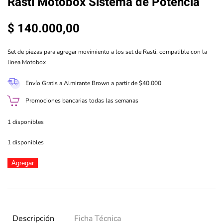
Rasti Motobox Sistema de Potencia
$
140.000,00
Set de piezas para agregar movimiento a los set de Rasti, compatible con la
linea Motobox
Envío Gratis a Almirante Brown a partir de $40.000
Promociones bancarias todas las semanas
1 disponibles
1 disponibles
Rasti
Agregar
Motobox
Sistema
de
Potencia
cantidad
Descripción
Ficha Técnica