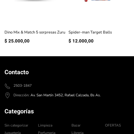
Dino Mix & Match 5 sorpresas Zuru
Spider-man Target Balls
$
25.000,00
$
12.000,00
Contacto
2503-1847
Dirección:
Av. San Martín 3452, Rafael Calzada, Bs As.
Categorías
Sin categorizar
Limpieza
Bazar
OFERTAS
Juguetería
Perfumeria
Libreria