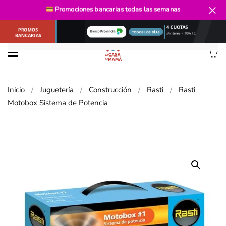
Envío gratis
desde $40.000
Promociones bancarias
todas las semanas
Ir al contenido principal
Inicio
Juguetería
Construcción
Rasti
Rasti
Motobox Sistema de Potencia