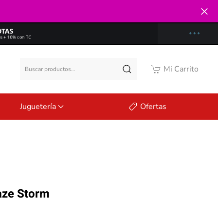
Buscar
Mi Carrito
por:
Juguetería
Ofertas
aze Storm