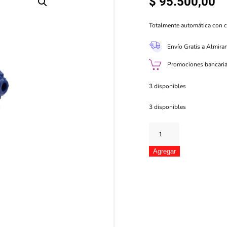
$
95.500,00
Totalmente automática con ca
Envío Gratis a Almira
Promociones bancaria
3 disponibles
3 disponibles
Spiderman
Blaze
Storm
Agregar
cantidad