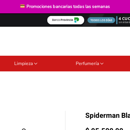
Envío gratis
desde $40.000
Promociones bancarias
todas las semanas
Limpieza
Perfumería
Spiderman Bl