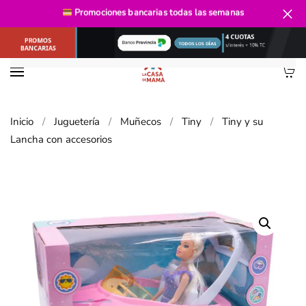
Envío gratis
desde $40.000
Promociones bancarias
todas las semanas
Ir al contenido principal
Inicio
Juguetería
Muñecos
Tiny
Tiny y su
Lancha con accesorios