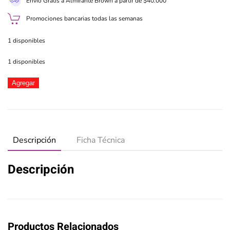
Envío Gratis a Almirante Brown a partir de $40.000
Promociones bancarias todas las semanas
1 disponibles
1 disponibles
Tiny
Agregar
y
su
Lancha
con
accesorios
Descripción
Ficha Técnica
cantidad
Descripción
Productos Relacionados