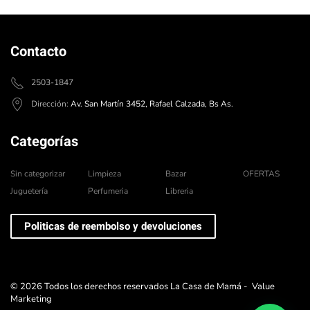
Contacto
2503-1847
Dirección:
Av. San Martín 3452, Rafael Calzada, Bs As.
Categorías
Sin categorizar
Limpieza
Bazar
OFERTAS
Juguetería
Perfumeria
Libreria
Politicas de reembolso y devoluciones
©
2026
Todos los derechos reservados La Casa de Mamá -
Value
Marketing