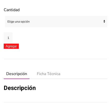
Cantidad
Always
Triple
Protección
Agregar
Xtra
Plus
Seca
cantidad
Descripción
Ficha Técnica
Descripción