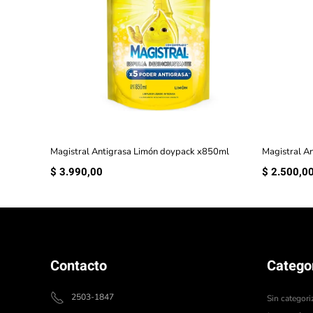
Magistral Antigrasa Limón doypack x850ml
Magistral A
$
3.990,00
$
2.500,0
Contacto
Catego
2503-1847
Sin categori