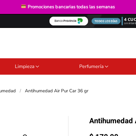
Envío gratis
desde $40.000
Promociones bancarias
todas las semanas
Limpieza
Perfumería
humedad
Antihumedad Air Pur Car 36 gr
Antihumedad A