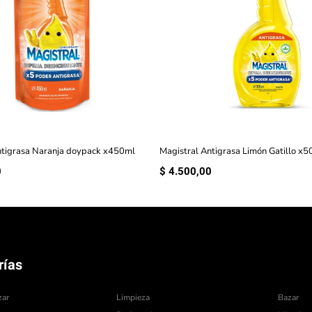
ntigrasa Naranja doypack x450ml
Magistral Antigrasa Limón Gatillo x
0
$
4.500,00
rías
zar
Limpieza
Bazar