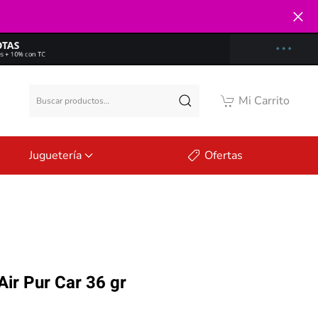
Buscar
Mi Carrito
por:
Juguetería
Ofertas
ir Pur Car 36 gr