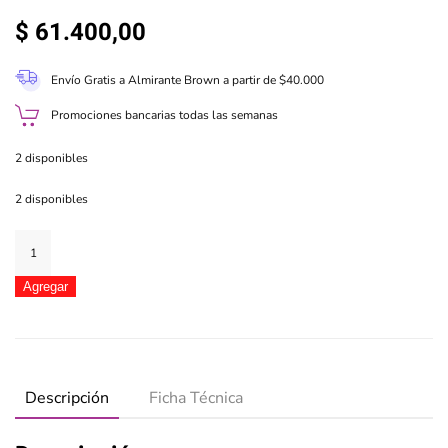
$
61.400,00
Envío Gratis a Almirante Brown a partir de $40.000
Promociones bancarias todas las semanas
2 disponibles
2 disponibles
Bimbi
apilable
48
Agregar
piezas
en
bolsa
cantidad
Descripción
Ficha Técnica