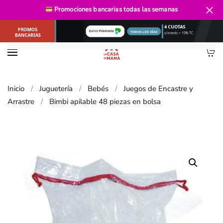
Envío gratis
desde $40.000
Promociones bancarias
todas las semanas
Ir al contenido principal
Inicio
Juguetería
Bebés
Juegos de Encastre y
Arrastre
Bimbi apilable 48 piezas en bolsa