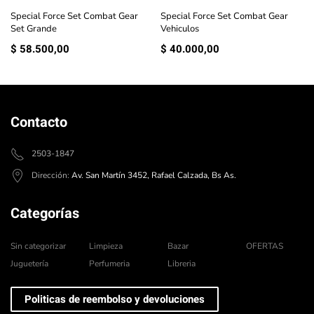
Special Force Set Combat Gear
Special Force Set Combat Gear
Set Grande
Vehiculos
$
58.500,00
$
40.000,00
Contacto
2503-1847
Dirección:
Av. San Martín 3452, Rafael Calzada, Bs As.
Categorías
Sin categorizar
Limpieza
Bazar
OFERTAS
Juguetería
Perfumeria
Libreria
Politicas de reembolso y devoluciones