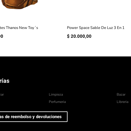
tes Thanos New Toy´s
Power Space Sable De Luz 3 En 1
00
$
20.000,00
rías
zar
Limpieza
Bazar
Perfumeria
Libreria
cas de reembolso y devoluciones