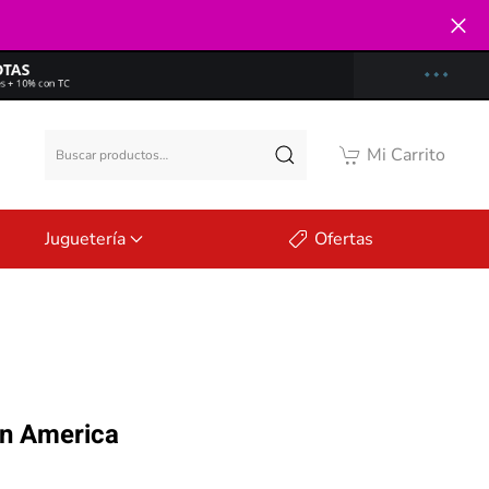
Buscar
Mi Carrito
por:
Juguetería
Ofertas
an America