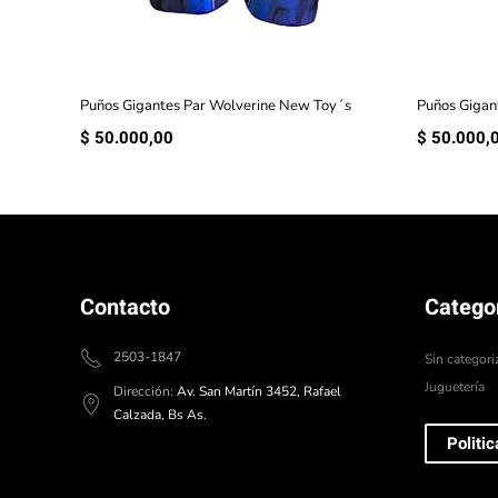
Puños Gigantes Par Wolverine New Toy´s
Puños Gigan
$
50.000,00
$
50.000,
Contacto
Catego
2503-1847
Sin categori
Juguetería
Dirección:
Av. San Martín 3452, Rafael
Calzada, Bs As.
Politi