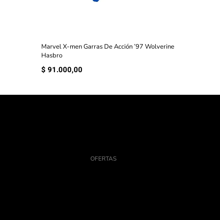
Marvel X-men Garras De Acción ’97 Wolverine
Hasbro
$
91.000,00
OFERTAS