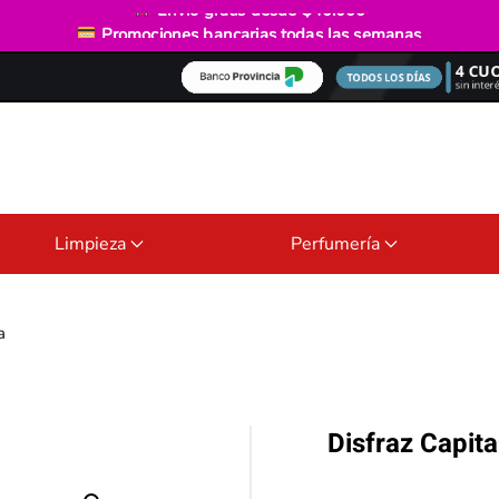
Envío gratis
desde $40.000
Promociones bancarias
todas las semanas
Limpieza
Perfumería
a
Disfraz Capit