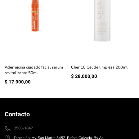
Adermicina cuidado facial serum
Cher 18 Gel de limpieza 200ml
revitalizante 50ml
$
28.000,00
$
17.900,00
Contacto
2503-1847
Dirección:
Av. San Martín 3452, Rafael Calzada, Bs As.