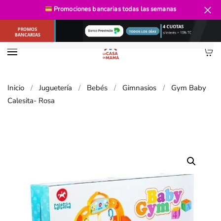
Envío gratis
desde $40.000
Promociones bancarias
todas las semanas
Ir al contenido principal
Inicio
Juguetería
Bebés
Gimnasios
Gym Baby
Calesita- Rosa