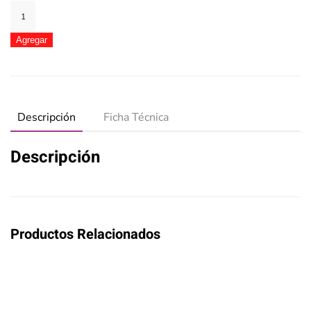
Zorro
Jabón
Blanco
Agregar
3D
x150grs
Floral
cantidad
Descripción
Ficha Técnica
Descripción
Productos Relacionados