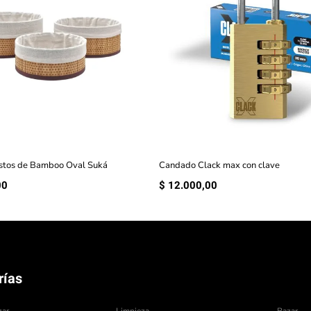
stos de Bamboo Oval Suká
Candado Clack max con clave
00
$
12.000,00
rías
zar
Limpieza
Bazar