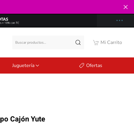
Buscar
Mi Carrito
por:
Juguetería
Ofertas
ipo Cajón Yute