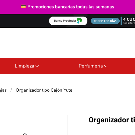
Envío gratis
desde $40.000
Promociones bancarias
todas las semanas
Limpieza
Perfumería
ajas
Organizador tipo Cajón Yute
Organizador t