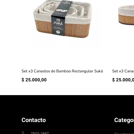
Set x3 Canastos de Bamboo Rectangular Suká
Set x3 Cana
$
25.000,00
$
25.000,
Contacto
Catego
2503-1847
Sin categori