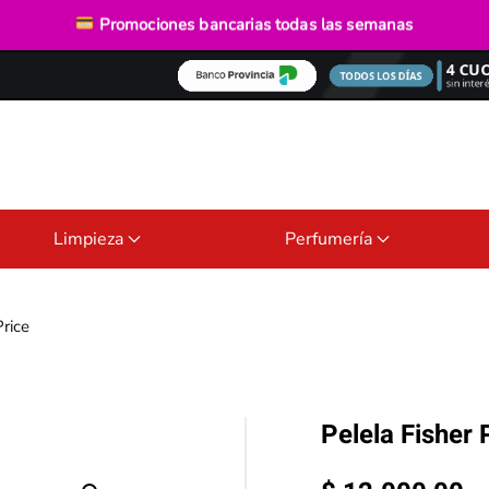
Envío gratis
desde $40.000
Promociones bancarias
todas las semanas
Limpieza
Perfumería
Price
Pelela Fisher 