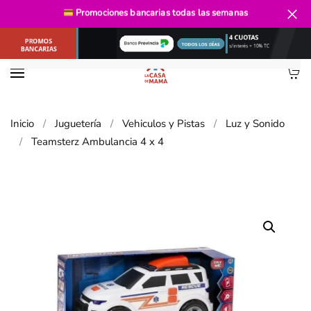
Envío gratis
desde $40.000
Promociones bancarias
todas las semanas
Ir al contenido principal
Inicio
Juguetería
Vehiculos y Pistas
Luz y Sonido
Teamsterz Ambulancia 4 x 4