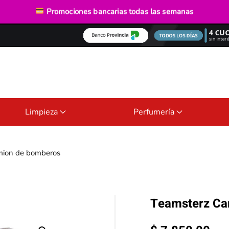
Envío gratis
desde $40.000
Promociones bancarias
todas las semanas
Limpieza
Perfumería
mion de bomberos
Teamsterz Ca