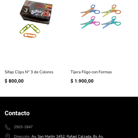
Sifap Clips N° 3 de Colores
Tijera Filgo con Formas
$
800,00
$
1.900,00
Contacto
2503-1847
Dirección:
Av. San Martín 3452, Rafael Calzada, Bs As.